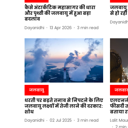
कैसे अंटार्कटिक महासागर की धारा
जलवायु सं
और पृथ्वी की जलवायु में हुआ बड़ा
से हो रह
बदलाव
Dayanidh
Dayanidhi
13 Apr 2026
3
min read
जलवायु
जलवाय
धरती पर बढ़ते तनाव से निपटने के लिए
एलएनजी स
जलवायु लक्ष्यों में तेजी लाने की दरकार:
फीसदी त
शोध
बताया रा
Dayanidhi
02 Jul 2025
3
min read
Lalit Mau
2
min 