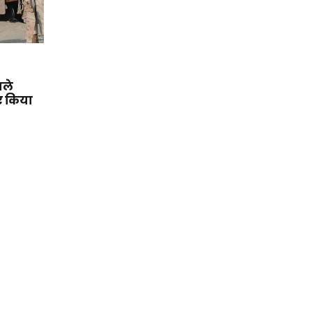
ाले
ए किया