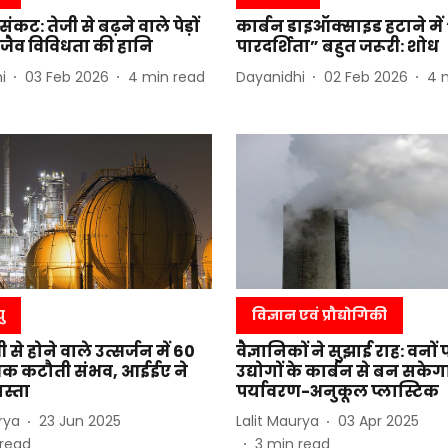
कट: तेजी से बढ़ने वाले पेड़ों
कार्बन डाइऑक्साइड हटाने में 
ी जैव विविधता की हानि
पारदर्शिता” बहुत जरूरी: शोध
i
03 Feb 2026
4
min read
Dayanidhi
02 Feb 2026
4
ु
विज्ञान एवं प्रौद्योगिकी
े होने वाले उत्सर्जन में 60
वैज्ञानिकों ने सुझाई राह: वनों 
क कटौती संभव, आईईए ने
उद्योगों के कार्बन से बन सकेग
स्ता
पर्यावरण-अनुकूल प्लास्टिक
rya
23 Jun 2025
Lalit Maurya
03 Apr 2025
read
3
min read