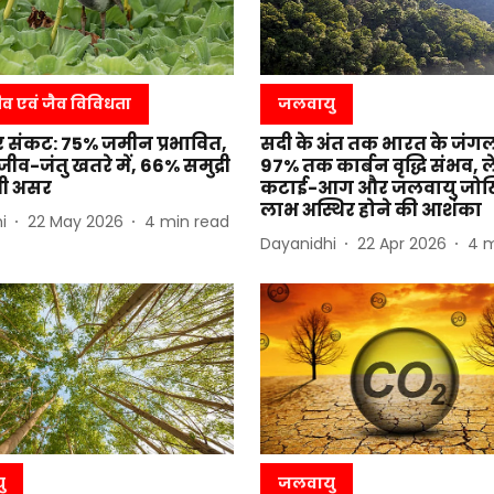
ीव एवं जैव विविधता
जलवायु
पर संकट: 75% जमीन प्रभावित,
सदी के अंत तक भारत के जंगलों
ीव-जंतु खतरे में, 66% समुद्री
97% तक कार्बन वृद्धि संभव, 
र भी असर
कटाई-आग और जलवायु जोख
लाभ अस्थिर होने की आशंका
i
22 May 2026
4
min read
Dayanidhi
22 Apr 2026
4
m
ु
जलवायु