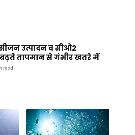
सीजन उत्पादन व सीओ2
़ते तापमान से गंभीर खतरे में
n read