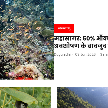
जलवायु
महासागर: 50% ऑक्
अवशोषण के बावजूद बढ
Dayanidhi
08 Jun 2026
3
mi