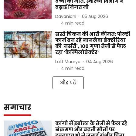
बच्चों की मौत, स्वास्थ्य विभाग ने
बढ़ाई निगरानी
Dayanidhi
05 Aug 2026
4
min read
सस्ते चिकन की भारी कीमत: पोल्ट्री
फार्म बन रहे जानलेवा बैक्टीरिया
की 'नर्सरी', 100 गुणा तेजी से फैल
रहा ‘कैम्पिलोबैक्टर’
Lalit Maurya
04 Aug 2026
4
min read
और पढ़ें
समाचार
कांगो में इबोला के तेजी से फैल रहे
संक्रमण और बढ़ती मौतों पर
डब्ल्यूएचओ ने जताई गंभीर चिंता