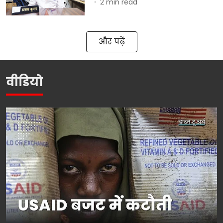
2
min read
और पढ़ें
वीडियो