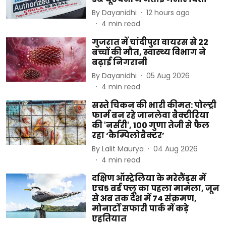
By
Dayanidhi
12 hours ago
4
min read
गुजरात में चांदीपुरा वायरस से 22
बच्चों की मौत, स्वास्थ्य विभाग ने
बढ़ाई निगरानी
By
Dayanidhi
05 Aug 2026
4
min read
सस्ते चिकन की भारी कीमत: पोल्ट्री
फार्म बन रहे जानलेवा बैक्टीरिया
की 'नर्सरी', 100 गुणा तेजी से फैल
रहा ‘कैम्पिलोबैक्टर’
By
Lalit Maurya
04 Aug 2026
4
min read
दक्षिण ऑस्ट्रेलिया के मरेलैंड्स में
एच5 बर्ड फ्लू का पहला मामला, जून
से अब तक देश में 74 संक्रमण,
मोनार्टो सफारी पार्क में कड़े
एहतियात