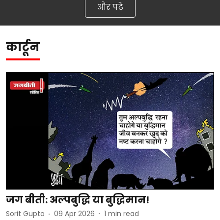
और पढ़ें
कार्टून
जग बीती: अल्पबुद्धि या बुद्धिमान!
Sorit Gupto
09 Apr 2026
1
min read