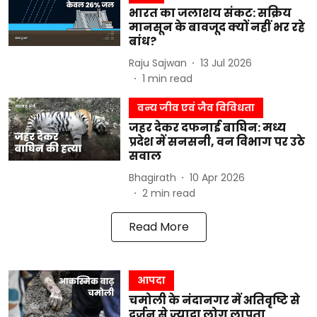
भारत का जलाशय संकट: सक्रिय
मानसून के बावजूद क्यों नहीं भर रहे
बांध?
Raju Sajwan
13 Jul 2026
1
min read
वन्य जीव एवं जैव विविधता
जहर देकर दफनाई बाघिन: मध्य
प्रदेश में सनसनी, वन विभाग पर उठे
सवाल
Bhagirath
10 Apr 2026
2
min read
Read More
आपदा
चमोली के नंदानगर में अतिवृष्टि से
दर्जन से ज्यादा लोग लापता