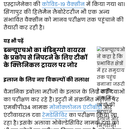
एस्ट्राजेनेका की
कोविड-19 वैक्सीन
में किया गया था।
सिंगापुर की हिलेमैन लैबोरेटरीज भी एक अन्य
संभावित वैक्सीन को मानव परीक्षण तक पहुंचाने की
तैयारी कर रही है।
यह भी पढ़ें
डब्ल्यूएचओ का बंडिबुग्यो वायरस
के प्रकोप से निपटने के लिए टीकों
के क्लिनिकल ट्रायल पर जोर
इलाज के लिए नए विकल्पों की तलाश
वैज्ञानिक इबोला मरीजों के इलाज के लिए कई दवाओं
का परीक्षण कर रहे हैं। इटुरी में संक्रमित मरीजों पर
एमबीपी134 नामक
मोनोक्लोनल एंटीबॉडी
और
एंटीवायरल दवा
रेमडेसिविर
का परीक्षण किया जा
रहा है। इसके अलावा ओबेल्डेसिविर नामक दवा का