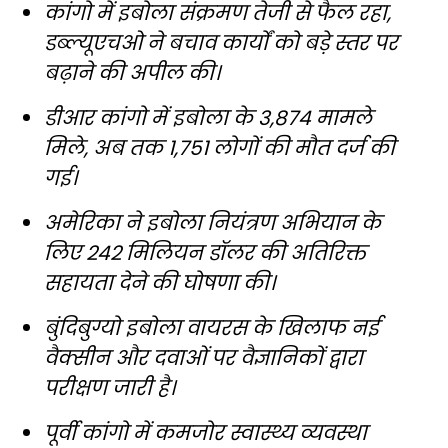
कांगो में इबोला संक्रमण तेजी से फैल रहा,
डब्ल्यूएचओ ने बचाव कार्यों को बड़े स्तर पर
बढ़ाने की अपील की।
डीआर कांगो में इबोला के 3,874 मामले
मिले, अब तक 1,751 लोगों की मौत दर्ज की
गई।
अमेरिका ने इबोला नियंत्रण अभियान के
लिए 242 मिलियन डॉलर की अतिरिक्त
सहायता देने की घोषणा की।
बुंदिबुग्यो इबोला वायरस के खिलाफ नई
वैक्सीन और दवाओं पर वैज्ञानिकों द्वारा
परीक्षण जारी है।
पूर्वी कांगो में कमजोर स्वास्थ्य व्यवस्था