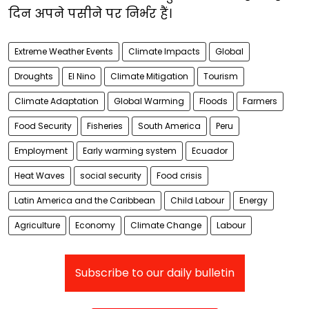
दिन अपने पसीने पर निर्भर हैं।
Extreme Weather Events
Climate Impacts
Global
Droughts
El Nino
Climate Mitigation
Tourism
Climate Adaptation
Global Warming
Floods
Farmers
Food Security
Fisheries
South America
Peru
Employment
Early warming system
Ecuador
Heat Waves
social security
Food crisis
Latin America and the Caribbean
Child Labour
Energy
Agriculture
Economy
Climate Change
Labour
Subscribe to our daily bulletin