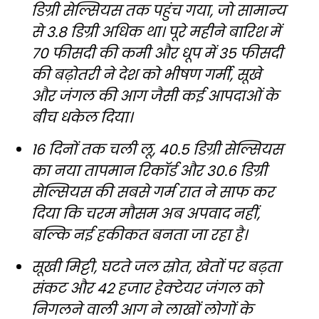
डिग्री सेल्सियस तक पहुंच गया, जो सामान्य
से 3.8 डिग्री अधिक था। पूरे महीने बारिश में
70 फीसदी की कमी और धूप में 35 फीसदी
की बढ़ोतरी ने देश को भीषण गर्मी, सूखे
और जंगल की आग जैसी कई आपदाओं के
बीच धकेल दिया।
16 दिनों तक चली लू, 40.5 डिग्री सेल्सियस
का नया तापमान रिकॉर्ड और 30.6 डिग्री
सेल्सियस की सबसे गर्म रात ने साफ कर
दिया कि चरम मौसम अब अपवाद नहीं,
बल्कि नई हकीकत बनता जा रहा है।
सूखी मिट्टी, घटते जल स्रोत, खेतों पर बढ़ता
संकट और 42 हजार हेक्टेयर जंगल को
निगलने वाली आग ने लाखों लोगों के