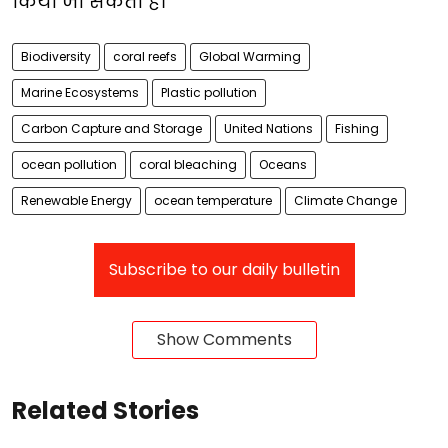
किया जा सकता है।
Biodiversity
coral reefs
Global Warming
Marine Ecosystems
Plastic pollution
Carbon Capture and Storage
United Nations
Fishing
ocean pollution
coral bleaching
Oceans
Renewable Energy
ocean temperature
Climate Change
Subscribe to our daily bulletin
Show Comments
Related Stories