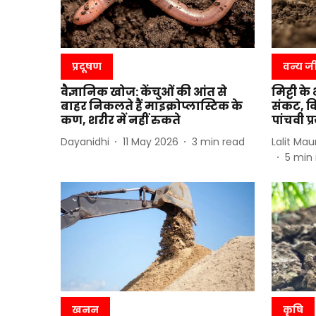
प्रदूषण
वन्य ज
वैज्ञानिक खोज: केंचुओं की आंत से
मिट्टी क
बाहर निकलते हैं माइक्रोप्लास्टिक के
संकट, वि
कण, शरीर में नहीं रुकते
पांचवी प्
Dayanidhi
11 May 2026
3
min read
Lalit Mau
5
min 
खनन
कृषि