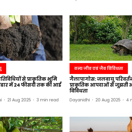
ु
वन्य जीव एवं जैव विविधता
तिविधियों से प्राकृतिक भूमि
गैलापागोस: जलवायु परिवर्
भंडार में 24 फीसदी तक की आई
प्राकृतिक आपदाओं से जूझती अ
विविधता
i
21 Aug 2025
3
min read
Dayanidhi
20 Aug 2025
4