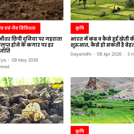
ीव एवं जैव विविधता
कृषि
े भीतर छिपी दुनिया पर गहराता
भारत में कब व कैसे हुई खेती क
लुप्त होने के कगार पर हर
शुरुआत, कैसे हो सकती है बेह
रजाति
Dayanidhi
08 Apr 2026
3
m
rya
08 May 2026
read
कृषि