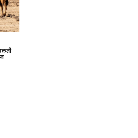
 बदलती
ान