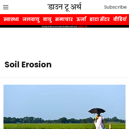
Subscribe
स्वास्थ्य
जलवायु
वायु
समाचार
ऊर्जा
डाटा सेंटर
वीडियो
Soil Erosion