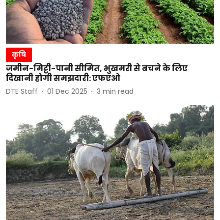
कृषि
जमीन-मिट्टी-पानी सीमित, भुखमरी से बचने के लिए
दिखानी होगी समझदारी: एफएओ
DTE Staff
01 Dec 2025
3
min read