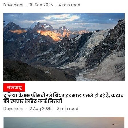
Dayanidhi
09 Sep 2025
4
min read
जलवायु
दुनिया के 99 फीसदी ग्लेशियर हर साल पतले हो रहे हैं, कटाव
की रफ्तार क्रेडिट कार्ड जितनी
Dayanidhi
12 Aug 2025
2
min read