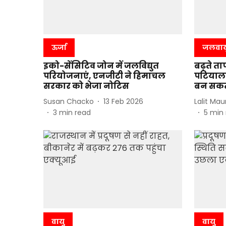
ऊर्जा
जलवाय
इको-सेंसिटिव जोन में जलविद्युत
बढ़ते ता
परियोजनाएं, एनजीटी ने हिमाचल
पटियाला
सरकार को भेजा नोटिस
बन सकते 
Susan Chacko
13 Feb 2026
Lalit Mau
3
min read
5
min 
वायु
वायु