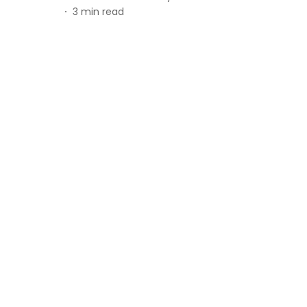
3
min read