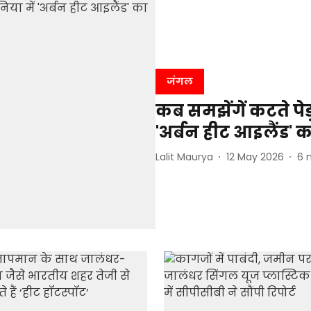
जंगल
कब समझेंगें कटते पेड़ो
'अर्बन हीट आइलैंड' 
Lalit Maurya
12 May 2026
6