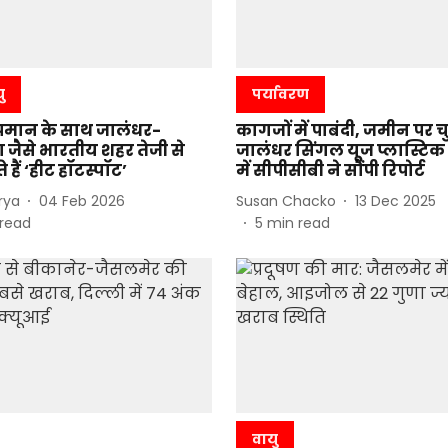
ु
पर्यावरण
पमान के साथ जालंधर-
कागजों में पाबंदी, जमीन पर च
 जैसे भारतीय शहर तेजी से
जालंधर सिंगल यूज प्लास्टि
हैं ‘हीट हॉटस्पॉट’
में सीपीसीबी ने सौंपी रिपोर्ट
rya
04 Feb 2026
Susan Chacko
13 Dec 2025
read
5
min read
वायु