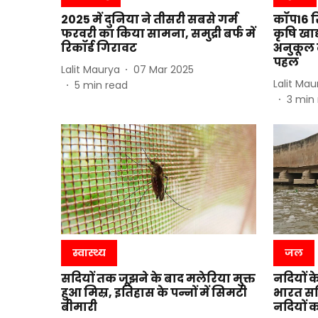
2025 में दुनिया ने तीसरी सबसे गर्म
कॉप16 रि
फरवरी का किया सामना, समुद्री बर्फ में
कृषि खाद
रिकॉर्ड गिरावट
अनुकूल ब
पहल
Lalit Maurya
07 Mar 2025
Lalit Mau
5
min read
3
min 
स्वास्थ्य
जल
सदियों तक जूझने के बाद मलेरिया मुक्त
नदियों क
हुआ मिस्र, इतिहास के पन्नों में सिमटी
भारत स
बीमारी
नदियों 