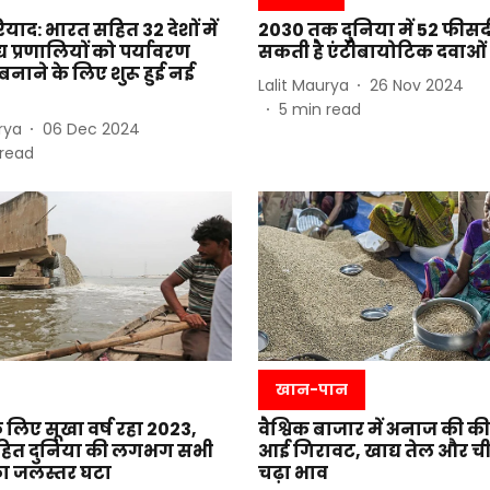
याद: भारत सहित 32 देशों में
2030 तक दुनिया में 52 फीस
्य प्रणालियों को पर्यावरण
सकती है एंटीबायोटिक दवाओ
नाने के लिए शुरू हुई नई
Lalit Maurya
26 Nov 2024
5
min read
rya
06 Dec 2024
read
खान-पान
े लिए सूखा वर्ष रहा 2023,
वैश्विक बाजार में अनाज की कीम
हित दुनिया की लगभग सभी
आई गिरावट, खाद्य तेल और च
का जलस्तर घटा
चढ़ा भाव