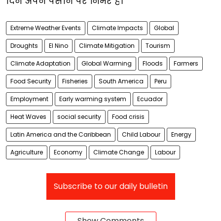
दिन अपने पसीने पर निर्भर हैं।
Extreme Weather Events
Climate Impacts
Global
Droughts
El Nino
Climate Mitigation
Tourism
Climate Adaptation
Global Warming
Floods
Farmers
Food Security
Fisheries
South America
Peru
Employment
Early warming system
Ecuador
Heat Waves
social security
Food crisis
Latin America and the Caribbean
Child Labour
Energy
Agriculture
Economy
Climate Change
Labour
Subscribe to our daily bulletin
Show Comments