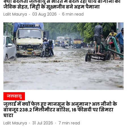
क्या बदलती जलवायु से भारत में बदल रही चाय बागानों की
जैविक सेहत, मिट्टी के सूक्ष्मजीव बने अहम पैमाना
Lalit Maurya
03 Aug 2026
6
min read
जलवायु
जुलाई में क्यों फेल हुए मानसून के अनुमान? अल नीनो के
बावजूद 238.2 मिलीमीटर बारिश, 16 फीसदी पर सिमटा
घाटा
Lalit Maurya
31 Jul 2026
7
min read