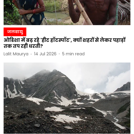
जलवायु
ओडिशा में बढ़ रहे 'हीट हॉटस्पॉट', क्यों शहरों से लेकर पहाड़ों
तक तप रही धरती?
Lalit Maurya
14 Jul 2026
5
min read