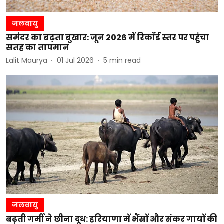
जलवायु
समंदर का बढ़ता बुखार: जून 2026 में रिकॉर्ड स्तर पर पहुंचा
सतह का तापमान
Lalit Maurya
01 Jul 2026
5
min read
जलवायु
बढ़ती गर्मी ने छीना दूध: हरियाणा में भैंसों और संकर गायों की