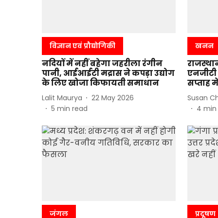
विज्ञान एवं प्रौद्योगिकी
खनन
नदियों में नहीं बहेगा जहरीला रंगीन
राजस्था
पानी, आईआईटी मद्रास ने कपड़ा उद्योग
एनजीटी 
के लिए खोजा किफायती समाधान
सप्ताह मे
Lalit Maurya
22 May 2026
Susan C
5
min read
4
min
जंगल
प्रदूषण