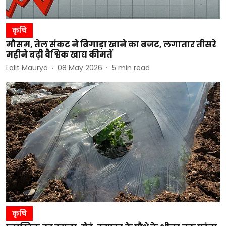
कृषि
मौसम, तेल संकट ने बिगाड़ा खाने का बजट, लगातार तीसरे
महीने बढ़ी वैश्विक खाद्य कीमतें
Lalit Maurya
08 May 2026
5
min read
कृषि