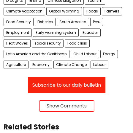
Droughts
El Nino
Climate Mitigation
Tourism
Climate Adaptation
Global Warming
Floods
Farmers
Food Security
Fisheries
South America
Peru
Employment
Early warming system
Ecuador
Heat Waves
social security
Food crisis
Latin America and the Caribbean
Child Labour
Energy
Agriculture
Economy
Climate Change
Labour
Subscribe to our daily bulletin
Show Comments
Related Stories