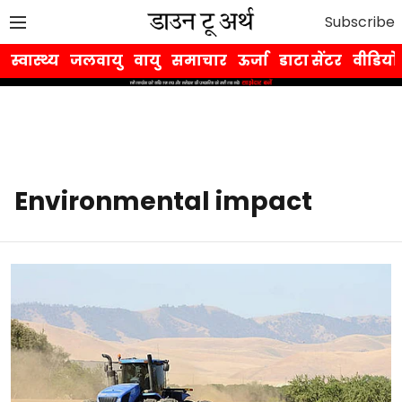
Subscribe
स्वास्थ्य
जलवायु
वायु
समाचार
ऊर्जा
डाटा सेंटर
वीडियो
Environmental impact