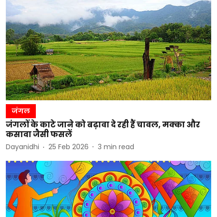
जंगल
जंगलों के काटे जाने को बढ़ावा दे रही हैं चावल, मक्का और
कसावा जैसी फसलें
Dayanidhi
25 Feb 2026
3
min read