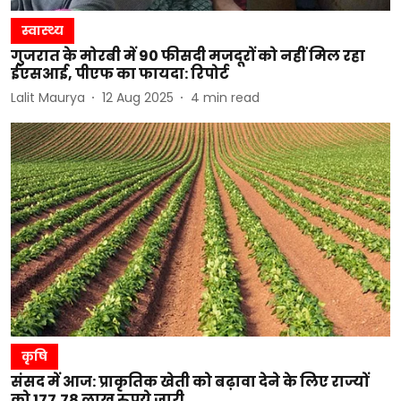
स्वास्थ्य
गुजरात के मोरबी में 90 फीसदी मजदूरों को नहीं मिल रहा
ईएसआई, पीएफ का फायदा: रिपोर्ट
Lalit Maurya
12 Aug 2025
4
min read
कृषि
संसद में आज: प्राकृतिक खेती को बढ़ावा देने के लिए राज्यों
को 177.78 लाख रुपये जारी