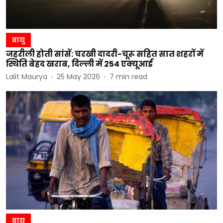
वायु
जहरीली होती सांसें: चरखी दादरी-चूरू सहित सात शहरों में
स्थिति बेहद खराब, दिल्ली में 254 एक्यूआई
Lalit Maurya
25 May 2026
7
min read
वायु