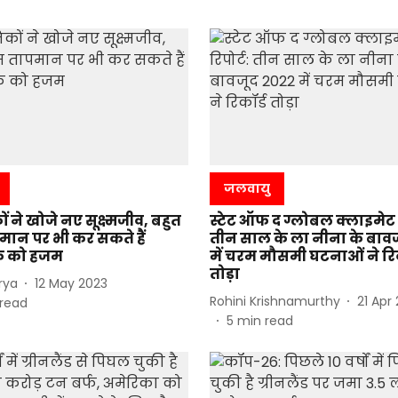
जलवायु
ों ने खोजे नए सूक्ष्मजीव, बहुत
स्टेट ऑफ द ग्लोबल क्लाइमेट र
ान पर भी कर सकते हैं
तीन साल के ला नीना के बाव
िक को हजम
में चरम मौसमी घटनाओं ने रिक
तोड़ा
rya
12 May 2023
Rohini Krishnamurthy
21 Apr
read
5
min read