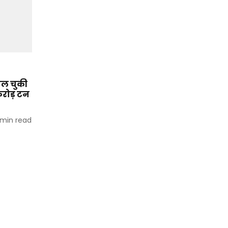
िघल चुकी
 करोड़ टन
min read