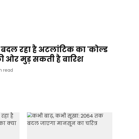
दल रहा है अटलांटिक का 'कोल्ड
म की ओर मुड़ सकती है बारिश
n read