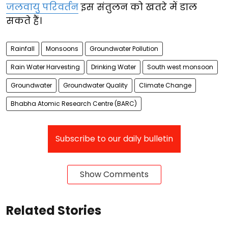
जलवायु परिवर्तन
इस संतुलन को खतरे में डाल
सकते हैं।
Rainfall
Monsoons
Groundwater Pollution
Rain Water Harvesting
Drinking Water
South west monsoon
Groundwater
Groundwater Quality
Climate Change
Bhabha Atomic Research Centre (BARC)
Subscribe to our daily bulletin
Show Comments
Related Stories