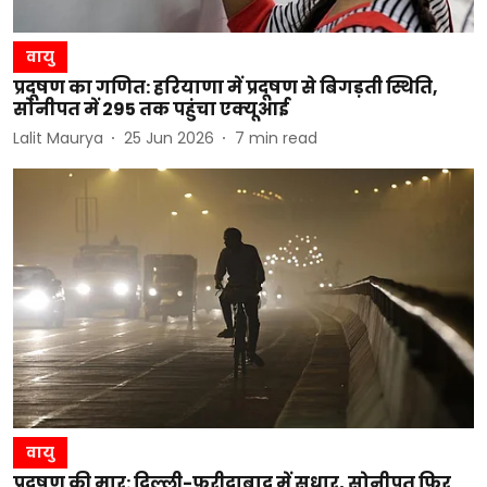
वायु
प्रदूषण का गणित: हरियाणा में प्रदूषण से बिगड़ती स्थिति,
सोनीपत में 295 तक पहुंचा एक्यूआई
Lalit Maurya
25 Jun 2026
7
min read
वायु
प्रदूषण की मार: दिल्ली-फरीदाबाद में सुधार, सोनीपत फिर