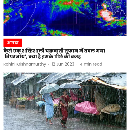
आपदा
कैसे एक शक्तिशाली चक्रवाती तूफान में बदल गया
'बिपरजॉय', क्या है इसके पीछे की वजह
Rohini Krishnamurthy
12 Jun 2023
4
min read