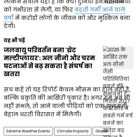
लेकिन सवाल यही है कि क्या दुनिया इन चेतावनियों
को गंभीरता से लेगी, या फिर
बढ़ती गर्मी आने वाले
वर्षों
में करोड़ों लोगों के जीवन को और मुश्किल बना
देगी।
यह भी पढ़ें
जलवायु परिवर्तन बना 'थ्रेट
मल्टीप्लायर': अल नीनो और चरम
घटनाओं से बढ़ सकता है संघर्ष का
खतरा
सच कहें तो यह रिपोर्ट केवल मौसम का हाल नहीं है,
बल्कि प्रकृति की आखिरी पुकार है। अगर हम अब भी
नहीं संभले, तो आने वाली पीढ़ियों को एक झुलसती,
बेहाल धरती विरासत में मिलेगी।
Extreme Weather Events
Climate Impacts
Global