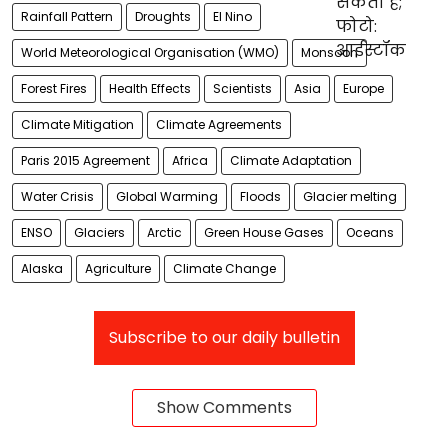
Rainfall Pattern
Droughts
El Nino
World Meteorological Organisation (WMO)
Monsoon
Forest Fires
Health Effects
Scientists
Asia
Europe
Climate Mitigation
Climate Agreements
Paris 2015 Agreement
Africa
Climate Adaptation
Water Crisis
Global Warming
Floods
Glacier melting
ENSO
Glaciers
Arctic
Green House Gases
Oceans
Alaska
Agriculture
Climate Change
Subscribe to our daily bulletin
Show Comments