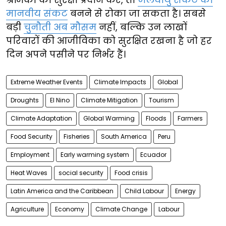
मानवीय संकट
बनने से रोका जा सकता है। सबसे
बड़ी
चुनौती अब मौसम
नहीं, बल्कि उन लाखों
परिवारों की आजीविका को सुरक्षित रखना है जो हर
दिन अपने पसीने पर निर्भर हैं।
Extreme Weather Events
Climate Impacts
Global
Droughts
El Nino
Climate Mitigation
Tourism
Climate Adaptation
Global Warming
Floods
Farmers
Food Security
Fisheries
South America
Peru
Employment
Early warming system
Ecuador
Heat Waves
social security
Food crisis
Latin America and the Caribbean
Child Labour
Energy
Agriculture
Economy
Climate Change
Labour