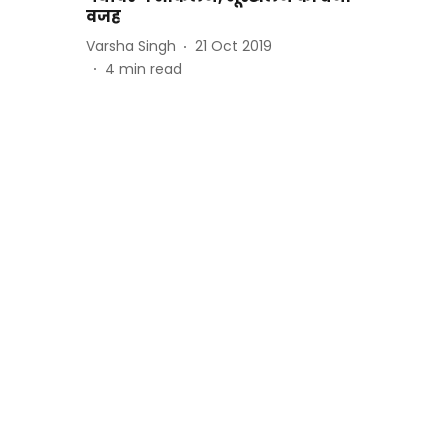
वजह
Varsha Singh
21 Oct 2019
4
min read