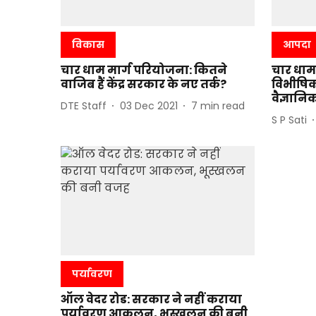
विकास
आपदा
चार धाम मार्ग परियोजना: कितने
चार धाम
वाजिब हैं केंद्र सरकार के नए तर्क?
विभीषिक
वैज्ञानि
DTE Staff
03 Dec 2021
7
min read
S P Sati
पर्यावरण
ऑल वेदर रोड: सरकार ने नहीं कराया
पर्यावरण आकलन, भूस्खलन की बनी