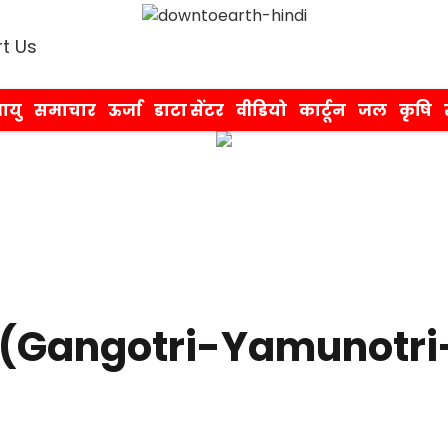
t Us
ायु
समाचार
ऊर्जा
डाटा सेंटर
वीडियो
कार्टून
जल
कृषि
 (Gangotri-Yamunotr