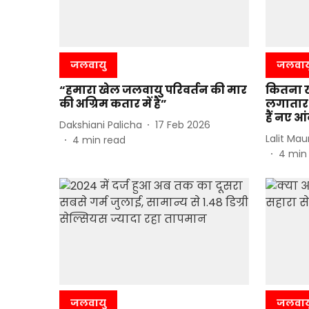
जलवायु
जलवाय
“हमारा खेल जलवायु परिवर्तन की मार
कितना ख
की अग्रिम कतार में है”
लगातार 
हैं नए आ
Dakshiani Palicha
17 Feb 2026
Lalit Mau
4
min read
4
min
जलवायु
जलवाय