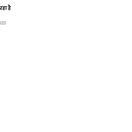
हा है
020