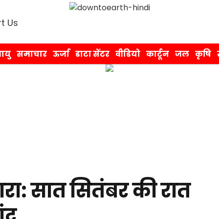
t Us
ायु
समाचार
ऊर्जा
डाटा सेंटर
वीडियो
कार्टून
जल
कृषि
नजारा: सात सितंबर की रात
ंद