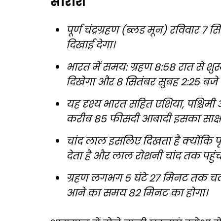
सारांश
पूर्ण चंद्रग्रहण (ब्लड मून) रविवार 7
दिखाई देगा।
भारत में समय: ग्रहण 8:58 रात से शुरू
दिखेगा और 8 सितंबर सुबह 2:25 बजे 
यह दृश्य भारत सहित एशिया, पश्चिमी ऑ
करीब 85 फीसदी आबादी इसका साक्षी
चांद लाल इसलिए दिखता है क्योंकि प
देता है और लाल रोशनी चांद तक पहुंच
ग्रहण लगभग 5 घंटे 27 मिनट तक चल
आने का समय 82 मिनट का होगा।