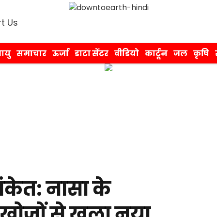
t Us
ायु
समाचार
ऊर्जा
डाटा सेंटर
वीडियो
कार्टून
जल
कृषि
केत: नासा के
 खोजों से खुला नया