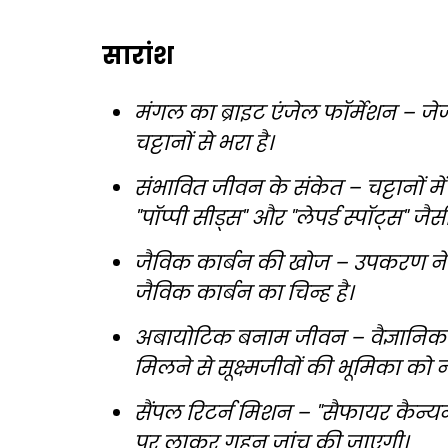
सारांश
मंगल का ब्राइट एंजेल फॉर्मेशन – जे
चट्टानों से भरा है।
संभावित जीवन के संकेत – चट्टानों म
"पॉप्पी सीड्स" और "लेपर्ड स्पॉट्स" जै
जैविक कार्बन की खोज – उपकरण ने ज
जैविक कार्बन का चिन्ह है।
अबायोटिक बनाम जीवन – वैज्ञानिक मा
मिलने से सूक्ष्मजीवों की भूमिका को
सैंपल रिटर्न मिशन – "सैफायर कैन्यन"
पर लाकर गहन जांच की जाएगी।