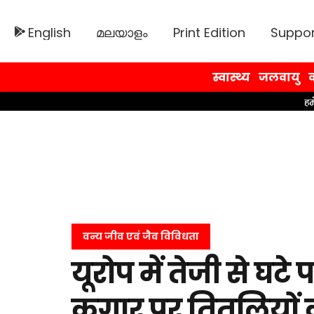
English
മലയാളം
Print Edition
Suppor
स्वास्थ्य
जलवायु
व
वन्य जीव एवं जैव विविधता
यूरोप में तेजी से घटे
कगार पर तितलियों क