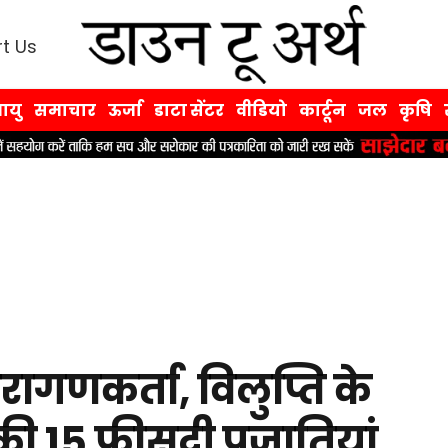
t Us
ायु
समाचार
ऊर्जा
डाटा सेंटर
वीडियो
कार्टून
जल
कृषि
 परागणकर्ता, विलुप्ति के
ी 15 फीसदी प्रजातियां