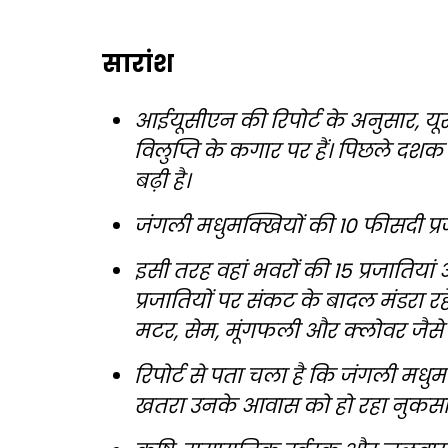
सारांश
आईयूसीएन की रिपोर्ट के अनुसार, यूरो
विलुप्ति के कगार पर हैं। पिछले दशक म
बढ़ी है।
जंगली मधुमक्खियों की 10 फीसदी प्रज
इसी तरह वहां भवरों की 15 प्रजातिय
प्रजातियों पर संकट के बादल मंडरा रहे
मटर, सेम, मूंगफली और क्लोवर जैसे 
रिपोर्ट से पता चला है कि जंगली मधु
खतरा उनके आवास को हो रहा नुकसान