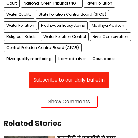
Court
National Green Tribunal (NGT)
River Pollution
Water Quality
State Pollution Control Board (SPCB)
Water Pollution
Freshwater Ecosystems
Madhya Pradesh
Religious Beliefs
Water Pollution Control
River Conservation
Central Pollution Control Board (CPCB)
River quality monitoring
Narmada river
Court cases
Subscribe to our daily bulletin
Show Comments
Related Stories