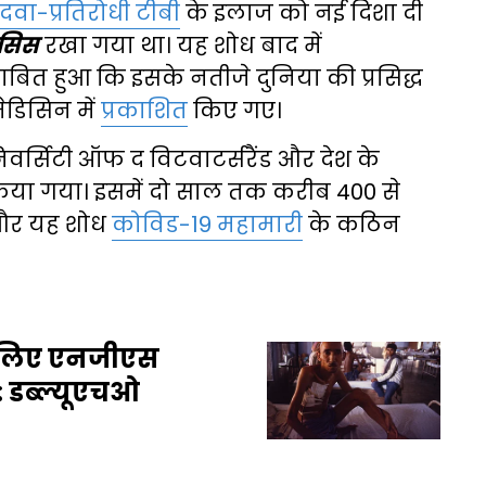
दवा-प्रतिरोधी टीबी
के इलाज को नई दिशा दी
ोसिस
रखा गया था। यह शोध बाद में
 साबित हुआ कि इसके नतीजे दुनिया की प्रसिद्ध
ेडिसिन में
प्रकाशित
किए गए।
वर्सिटी ऑफ द विटवाटर्सरैंड और देश के
े किया गया। इसमें दो साल तक करीब 400 से
और यह शोध
कोविड-19 महामारी
के कठिन
के लिए एनजीएस
: डब्ल्यूएचओ