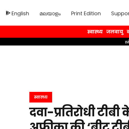
English
മലയാളം
Print Edition
Suppor
स्वास्थ्य
जलवायु
व
स्वास्थ्य
दवा-प्रतिरोधी टीबी क
अफ्रीका की ‘बीट टीब