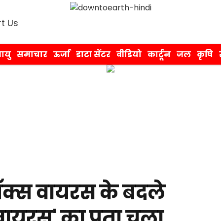
t Us
ायु
समाचार
ऊर्जा
डाटा सेंटर
वीडियो
कार्टून
जल
कृषि
पॉक्स वायरस के बदले
ट वायरस' का पता चला