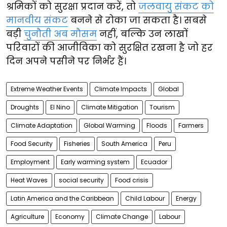
श्रमिकों को सुरक्षा प्रदान करें, तो
जलवायु संकट को
मानवीय संकट
बनने से रोका जा सकता है। सबसे
बड़ी
चुनौती अब मौसम
नहीं, बल्कि उन लाखों
परिवारों की आजीविका को सुरक्षित रखना है जो हर
दिन अपने पसीने पर निर्भर हैं।
Extreme Weather Events
Climate Impacts
Global
Droughts
El Nino
Climate Mitigation
Tourism
Climate Adaptation
Global Warming
Floods
Farmers
Food Security
Fisheries
South America
Peru
Employment
Early warming system
Ecuador
Heat Waves
social security
Food crisis
Latin America and the Caribbean
Child Labour
Energy
Agriculture
Economy
Climate Change
Labour