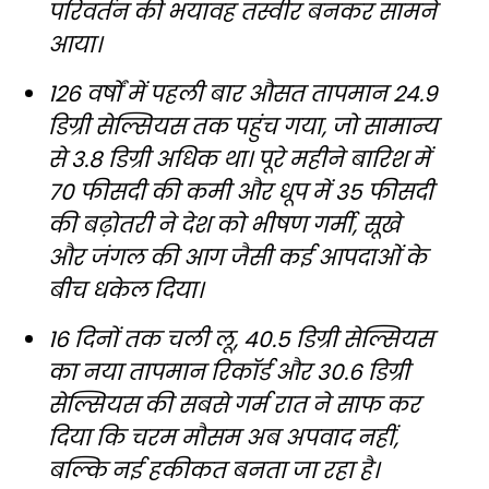
परिवर्तन की भयावह तस्वीर बनकर सामने
आया।
126 वर्षों में पहली बार औसत तापमान 24.9
डिग्री सेल्सियस तक पहुंच गया, जो सामान्य
से 3.8 डिग्री अधिक था। पूरे महीने बारिश में
70 फीसदी की कमी और धूप में 35 फीसदी
की बढ़ोतरी ने देश को भीषण गर्मी, सूखे
और जंगल की आग जैसी कई आपदाओं के
बीच धकेल दिया।
16 दिनों तक चली लू, 40.5 डिग्री सेल्सियस
का नया तापमान रिकॉर्ड और 30.6 डिग्री
सेल्सियस की सबसे गर्म रात ने साफ कर
दिया कि चरम मौसम अब अपवाद नहीं,
बल्कि नई हकीकत बनता जा रहा है।