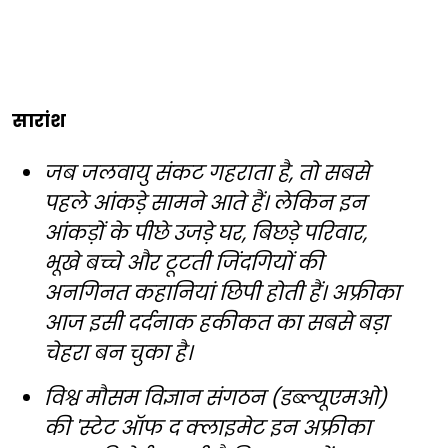
सारांश
जब जलवायु संकट गहराता है, तो सबसे
पहले आंकड़े सामने आते हैं। लेकिन इन
आंकड़ों के पीछे उजड़े घर, बिछड़े परिवार,
भूखे बच्चे और टूटती जिंदगियों की
अनगिनत कहानियां छिपी होती हैं। अफ्रीका
आज इसी दर्दनाक हकीकत का सबसे बड़ा
चेहरा बन चुका है।
विश्व मौसम विज्ञान संगठन (डब्ल्यूएमओ)
की 'स्टेट ऑफ द क्लाइमेट इन अफ्रीका