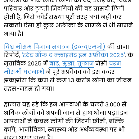
आंकड़ों के पीछे लाखों लोगों का दर्द, उजड़े घर, बिछड़े
परिवार और टूटती ज़िंदगियों की वह त्रासदी छिपी
होती है, जिसे कोई संख्या पूरी तरह बयां नहीं कर
सकती। ऐसा ही कुछ अफ्रीका के मामले में भी सामने
आया है।
विश्व मौसम विज्ञान संगठन (डब्ल्यूएमओ)
की ताजा
रिपोर्ट,
'स्टेट ऑफ द क्लाइमेट इन अफ्रीका 2025'
, के
मुताबिक 2025 में
बाढ़, सूखा, तूफान
जैसी
चरम
मौसमी घटनाओं
ने पूरे अफ्रीका को इस कदर
झकझोरा कि कम से कम 1.3 करोड़ लोगों का जीवन
तहस-नहस हो गया।
हालात यह रहे कि इन आपदाओं के चलते 3,000 से
अधिक लोगों को अपनी जान से हाथ धोना पड़ा। इन
आपदाओं ने केवल लोगों की जिंदगी छीनी, बल्कि
कृषि, आजीविका, स्वास्थ्य और अर्थव्यवस्था पर भी
गहरा असर डाला है।