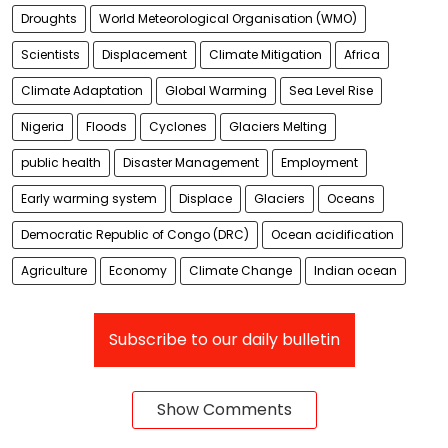
Droughts
World Meteorological Organisation (WMO)
Scientists
Displacement
Climate Mitigation
Africa
Climate Adaptation
Global Warming
Sea Level Rise
Nigeria
Floods
Cyclones
Glaciers Melting
public health
Disaster Management
Employment
Early warming system
Displace
Glaciers
Oceans
Democratic Republic of Congo (DRC)
Ocean acidification
Agriculture
Economy
Climate Change
Indian ocean
Subscribe to our daily bulletin
Show Comments