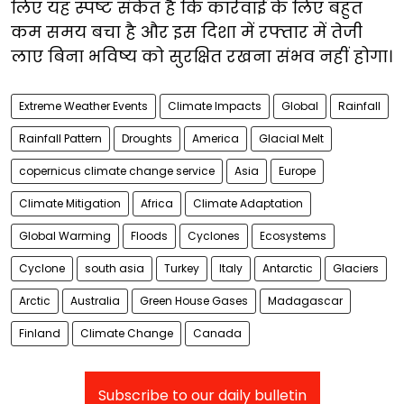
लिए यह स्पष्ट संकेत है कि कार्रवाई के लिए बहुत
कम समय बचा है और इस दिशा में रफ्तार में तेजी
लाए बिना भविष्य को सुरक्षित रखना संभव नहीं होगा।
Extreme Weather Events
Climate Impacts
Global
Rainfall
Rainfall Pattern
Droughts
America
Glacial Melt
copernicus climate change service
Asia
Europe
Climate Mitigation
Africa
Climate Adaptation
Global Warming
Floods
Cyclones
Ecosystems
Cyclone
south asia
Turkey
Italy
Antarctic
Glaciers
Arctic
Australia
Green House Gases
Madagascar
Finland
Climate Change
Canada
Subscribe to our daily bulletin