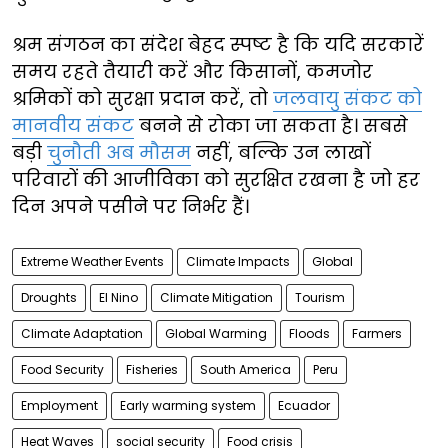
श्रम संगठन का संदेश बेहद स्पष्ट है कि यदि सरकारें
समय रहते तैयारी करें और किसानों, कमजोर
श्रमिकों को सुरक्षा प्रदान करें, तो
जलवायु संकट को
मानवीय संकट
बनने से रोका जा सकता है। सबसे
बड़ी
चुनौती अब मौसम
नहीं, बल्कि उन लाखों
परिवारों की आजीविका को सुरक्षित रखना है जो हर
दिन अपने पसीने पर निर्भर हैं।
Extreme Weather Events
Climate Impacts
Global
Droughts
El Nino
Climate Mitigation
Tourism
Climate Adaptation
Global Warming
Floods
Farmers
Food Security
Fisheries
South America
Peru
Employment
Early warming system
Ecuador
Heat Waves
social security
Food crisis