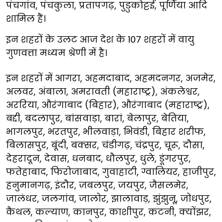
पंचगांव, पंचकुला, प्रतापगढ़, पुडुकोट्टई, पूर्णिया आदि
शामिल हैं।
इन शहरों के उलट आज देश के 107 शहरों में वायु
गुणवत्ता मध्यम श्रेणी में है।
इन शहरों में आगरा, अहमदाबाद, अहमदनगर, अजमेर,
अलवर, अंबाला, अमरावती (महाराष्ट्र), अंकलेश्वर,
अररिया, औरंगाबाद (बिहार), औरंगाबाद (महाराष्ट्र),
बद्दी, बदलापुर, बांसवाड़ा, बारां, बेलापुर, बेतिया,
भागलपुर, भरतपुर, भीलवाड़ा, भिवंडी, बिहार शरीफ,
बिलासपुर, बूंदी, बक्सर, चंडीगढ़, चंद्रपुर, चूरू, दौसा,
देहरादून, देवास, धनबाद, धौलपुर, धुले, डूंगरपुर,
फतेहाबाद, फिरोजाबाद, गुवाहाटी, ग्वालियर, हाजीपुर,
हनुमानगढ़, इंदौर, जबलपुर, जयपुर, जैसलमेर,
जालंधर, जलगांव, जालोर, झालावाड़, झुंझुनू, जोधपुर,
कैथल, कल्याण, कानपुर, काशीपुर, कटनी, क्योंझर,