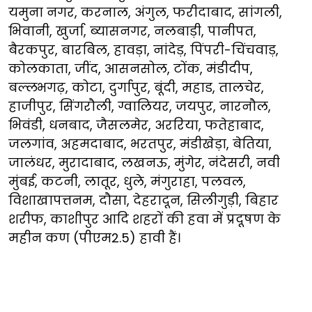
यमुना नगर, करनाल, अंगुल, फरीदाबाद, सांगली,
भिवानी, खुर्जा, ब्यासनगर, नलबाड़ी, पानीपत,
बैरकपुर, बारबिल, हावड़ा, नांदेड़, पिंपरी-चिंचवाड़,
कोलकाता, जींद, आसनसोल, टोंक, मंडीदीप,
बल्लभगढ़, कोटा, दुर्गापुर, बूंदी, महाड, तालचेर,
हाजीपुर, सिंगरौली, ग्वालियर, जयपुर, नारनौल,
भिवंडी, धनबाद, जैसलमेर, अररिया, फतेहाबाद,
जलगांव, अहमदाबाद, भरतपुर, मंडीखेड़ा, बेतिया,
जालंधर, मुरादाबाद, लखनऊ, मुंगेर, नंदेसरी, नवी
मुंबई, कटनी, लातूर, धुले, मंगुराहा, पलवल,
विशाखापत्तनम, दौसा, देहरादून, सिलीगुड़ी, बिहार
शरीफ, काशीपुर आदि शहरों की हवा में प्रदूषण के
महीन कण (पीएम2.5) हावी हैं।