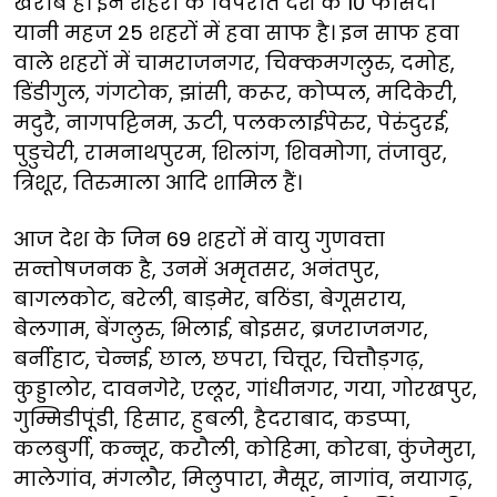
खराब है। इन शहरों के विपरीत देश के 10 फीसदी
यानी महज 25 शहरों में हवा साफ है। इन साफ हवा
वाले शहरों में चामराजनगर, चिक्कमगलुरु, दमोह,
डिंडीगुल, गंगटोक, झांसी, करूर, कोप्पल, मदिकेरी,
मदुरै, नागपट्टिनम, ऊटी, पलकलाईपेरुर, पेरुंदुरई,
पुडुचेरी, रामनाथपुरम, शिलांग, शिवमोगा, तंजावुर,
त्रिशूर, तिरुमाला आदि शामिल हैं।
आज देश के जिन 69 शहरों में वायु गुणवत्ता
सन्तोषजनक है, उनमें अमृतसर, अनंतपुर,
बागलकोट, बरेली, बाड़मेर, बठिंडा, बेगूसराय,
बेलगाम, बेंगलुरु, भिलाई, बोइसर, ब्रजराजनगर,
बर्नीहाट, चेन्नई, छाल, छपरा, चित्तूर, चित्तौड़गढ़,
कुड्डालोर, दावनगेरे, एलूर, गांधीनगर, गया, गोरखपुर,
गुम्मिडीपूंडी, हिसार, हुबली, हैदराबाद, कडप्पा,
कलबुर्गी, कन्नूर, करौली, कोहिमा, कोरबा, कुंजेमुरा,
मालेगांव, मंगलौर, मिलुपारा, मैसूर, नागांव, नयागढ़,