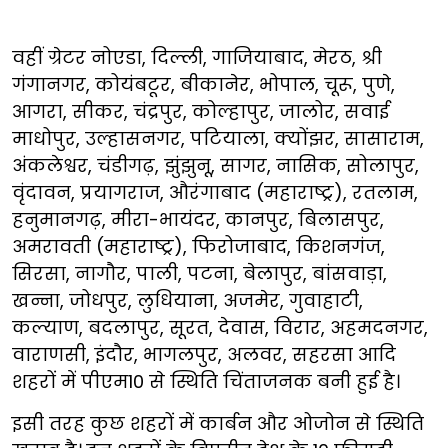
वहीं ग्रेटर नोएडा, दिल्ली, गाजियाबाद, मेरठ, श्री
गंगानगर, कोयंबटूर, बीकानेर, भोपाल, चूरू, पुणे,
आगरा, सीकर, चंद्रपुर, कोल्हापुर, जालोर, सवाई
माधोपुर, उल्हासनगर, पटियाला, क्योंझर, सासाराम,
अंकलेश्वर, चंडीगढ़, झुंझुनू, सागर, नासिक, सोलापुर,
वृंदावन, प्रयागराज, औरंगाबाद (महाराष्ट्र), रतलाम,
हनुमानगढ़, मीरा-भायंदर, कानपुर, बिलासपुर,
अमरावती (महाराष्ट्र), फिरोजाबाद, किशनगंज,
सिरसा, नागौर, पाली, पटना, बेलापुर, बांसवाड़ा,
खन्ना, जोधपुर, लुधियाना, अजमेर, गुवाहाटी,
कल्याण, बदलापुर, सूरत, देवास, विरार, अहमदनगर,
वाराणसी, इंदौर, भागलपुर, अलवर, सहरसा आदि
शहरों में पीएम10 से स्थिति चिंताजनक बनी हुई है।
इसी तरह कुछ शहरों में कार्बन और ओजोन से स्थिति