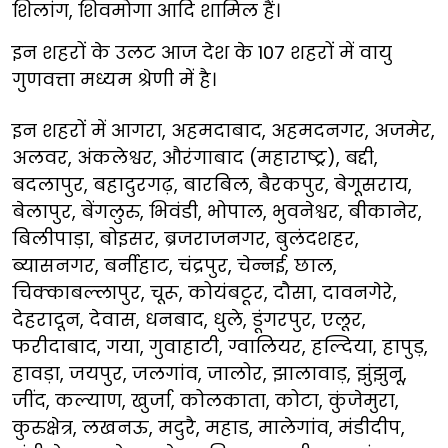
शिलांग, शिवमोगा आदि शामिल हैं।
इन शहरों के उलट आज देश के 107 शहरों में वायु
गुणवत्ता मध्यम श्रेणी में है।
इन शहरों में आगरा, अहमदाबाद, अहमदनगर, अजमेर,
अलवर, अंकलेश्वर, औरंगाबाद (महाराष्ट्र), बद्दी,
बदलापुर, बहादुरगढ़, बारबिल, बैरकपुर, बेगूसराय,
बेलापुर, बेंगलुरु, भिवंडी, भोपाल, भुवनेश्वर, बीकानेर,
बिलीपाड़ा, बोइसर, ब्रजराजनगर, बुलंदशहर,
ब्यासनगर, बर्नीहाट, चंद्रपुर, चेन्नई, छाल,
चिक्काबल्लापुर, चूरू, कोयंबटूर, दौसा, दावनगेरे,
देहरादून, देवास, धनबाद, धुले, डूंगरपुर, एलूर,
फरीदाबाद, गया, गुवाहाटी, ग्वालियर, हल्दिया, हापुड़,
हावड़ा, जयपुर, जलगांव, जालोर, झालावाड़, झुंझुनू,
जींद, कल्याण, खुर्जा, कोलकाता, कोटा, कुंजेमुरा,
कुरुक्षेत्र, लखनऊ, मदुरै, महाड, मालेगांव, मंडीदीप,