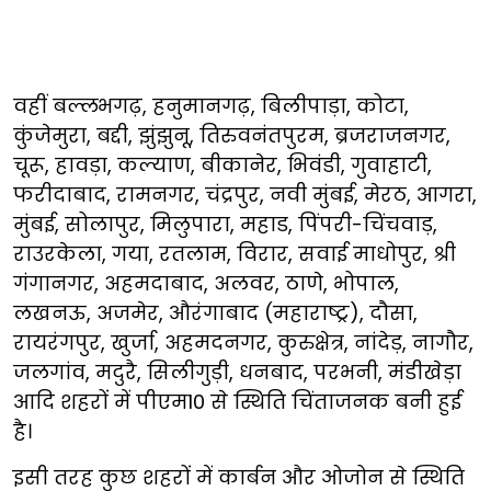
वहीं बल्लभगढ़, हनुमानगढ़, बिलीपाड़ा, कोटा,
कुंजेमुरा, बद्दी, झुंझुनू, तिरुवनंतपुरम, ब्रजराजनगर,
चूरू, हावड़ा, कल्याण, बीकानेर, भिवंडी, गुवाहाटी,
फरीदाबाद, रामनगर, चंद्रपुर, नवी मुंबई, मेरठ, आगरा,
मुंबई, सोलापुर, मिलुपारा, महाड, पिंपरी-चिंचवाड़,
राउरकेला, गया, रतलाम, विरार, सवाई माधोपुर, श्री
गंगानगर, अहमदाबाद, अलवर, ठाणे, भोपाल,
लखनऊ, अजमेर, औरंगाबाद (महाराष्ट्र), दौसा,
रायरंगपुर, खुर्जा, अहमदनगर, कुरुक्षेत्र, नांदेड़, नागौर,
जलगांव, मदुरै, सिलीगुड़ी, धनबाद, परभनी, मंडीखेड़ा
आदि शहरों में पीएम10 से स्थिति चिंताजनक बनी हुई
है।
इसी तरह कुछ शहरों में कार्बन और ओजोन से स्थिति