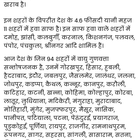
खराब है।
इन शहरों के विपरीत देश के 4.6 फीसदी यानी महज
11 शहरों में हवा साफ है। इन साफ हवा वाले शहरों में
दमोह, झांसी, कलबुर्गी, करनाल, किशनगंज, पलवल,
पंपोर, पंचकुला, श्रीनगर आदि शामिल हैं।
आज देश के जिन 94 शहरों में वायु गुणवत्ता
सन्तोषजनक है, उनमें गोरखपुर, हिसार, हुबली,
हैदराबाद, इंदौर, जबलपुर, जैसलमेर, जालंधर, जलना,
जोधपुर, कडप्पा, कैथल, कन्नूर, कानपुर, करौली,
कटिहार, कटनी, खन्ना, कोहिमा, कोल्हापुर, कोरबा,
लातूर, लुधियाना, मदिकेरी, मंगुराहा, मुरादाबाद,
मोतिहारी, मुंगेर, मुजफ्फरपुर, मैसूर, नासिक,
पानीपत, पटियाला, पटना, पेरुंदुरई, प्रयागराज,
पुडुकोट्टई, पूर्णिया, रायपुर, राजगीर, रामनाथपुरम,
रूपनगर, सागर, सहरसा, सांगली, सासाराम, सतना,