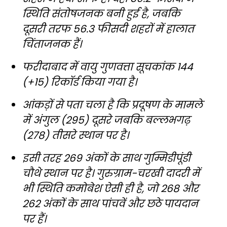
स्थिति संतोषजनक बनी हुई है, जबकि
दूसरी तरफ 56.3 फीसदी शहरों में हालात
चिंताजनक हैं।
फरीदाबाद में वायु गुणवत्ता सूचकांक 144
(+15) रिकॉर्ड किया गया है।
आंकड़ों से पता चला है कि प्रदूषण के मामले
में अंगुल (295) दूसरे जबकि बल्लभगढ़
(278) तीसरे स्थान पर है।
इसी तरह 269 अंकों के साथ गुम्मिडीपूंडी
चौथे स्थान पर है। गुरुग्राम-चरखी दादरी में
भी स्थिति कमोबेश ऐसी ही है, जो 268 और
262 अंकों के साथ पांचवें और छठे पायदान
पर हैं।