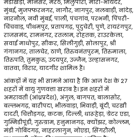
मंडीखेड़ा, मानेसर, मेरठ, मिलुपारा, मीरा-भायंदर,
मुंबई, मुजफ्फरनगर, नागौर, नागपुर, नलबाड़ी, नांदेड़,
नारनौल, नवी मुंबई, पाली, पंचगांव, परभनी, पिंपरी-
चिंचवाड़, पीथमपुर, प्रतापगढ़, पुदुचेरी, पुणे, रायरंगपुर,
राजसमंद, रामनगर, रतलाम, रोहतक, राउरकेला,
सवाई माधोपुर, सीकर, सिलीगुड़ी, सोलापुर, श्री
गंगानगर, तालचेर, ठाणे, तिरुवनंतपुरम, तिरुमाला,
तिरुपति, तुमकुरु, उदयपुर, उज्जैन, उल्हासनगर,
वातवा, विरार, यादगीर शामिल हैं।
आंकड़ों में यह भी सामने आया है कि आज देश के 27
शहरों में वायु गुणवत्ता खराब है। इन शहरों में
अमरावती (आंध्रप्रदेश), अंगुल, बागपत, बालासोर,
बल्लभगढ़, बारीपदा, भीलवाड़ा, भिवाड़ी, बूंदी, चरखी
दादरी, चित्तौड़गढ़, कटक, दिल्ली, धारूहेड़ा, ग्रेटर एडा,
गुम्मिडीपूंडी, गुरुग्राम, हनुमानगढ़, क्योंझर, कोल्लम,
मंडी गोबिंदगढ़, नाहरलागुन, नोएडा, सिंगरौली,