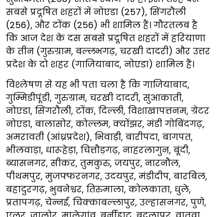
सबसे प्रदूषित शहरों में नोएडा (257), सिंगरौली
(256), और टोंक (256) भी शामिल हैं। गौरतलब है
कि आज देश के दस सबसे प्रदूषित शहरों में हरियाणा
के तीन (गुरुग्राम, बल्लभगढ़, चरखी दादरी) और उत्तर
प्रदेश के दो शहर (गाजियाबाद, नोएडा) शामिल हैं।
विश्लेषण से यह भी पता चला है कि गाजियाबाद,
गुम्मिडीपूंडी, गुरुग्राम, चरखी दादरी, सुआकाती,
नोएडा, सिंगरौली, टोंक, दिल्ली, विशाखापत्तनम, ग्रेटर
नोएडा, बालासोर, कोल्लम, क्योंझर, मंडी गोबिंदगढ़,
अमरावती (आंध्रप्रदेश), भिवाड़ी, बारीपदा, बागपत,
भीलवाड़ा, धारूहेड़ा, चित्तौड़गढ़, नाहरलागुन, बूंदी,
ब्यासनगर, सीकर, तुमकुरु, जयपुर, नारनौल,
पीथमपुर, मुजफ्फरनगर, उदयपुर, मंडीदीप, बारबिल,
बहादुरगढ़, भुवनेश्वर, तिरुमाला, कोलकाता, धुले,
प्रतापगढ़, चेन्नई, चिक्काबल्लापुर, उल्हासनगर, पुणे,
एलूर, जालोर, मालेगांव, बर्नीहाट, बदलापुर, वातवा,