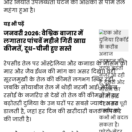
और निर्यात उपलब्धता घटने की आशंका से पाम तेल
महंगा हुआ है।
यह भी पढ़ें
जनवरी 2026: वैश्विक बाजार में
लगातार पांचवें महीने गिरी खाद्य
कीमतें, दूध-चीनी हुए सस्ते
रेपसीड तेल पर ऑस्ट्रेलिया और कनाडा के मौसम की
मार और जैव ईंधन की मांग का असर दिखा। वहीं
सूरजमुखी के तेल की कीमतें लगभग स्थिर रहीं,
जबकि सोयाबीन तेल में थोड़ी नरमी आई। लेकिन
रसोई के नजरिए से देखें तो तेल की कीमतों में यह
बढ़ोतरी दुनिया के उन घरों पर सबसे ज्यादा असर
डालती है, जहां हर दिन की खरीदारी बजट नापकर
की जाती है।