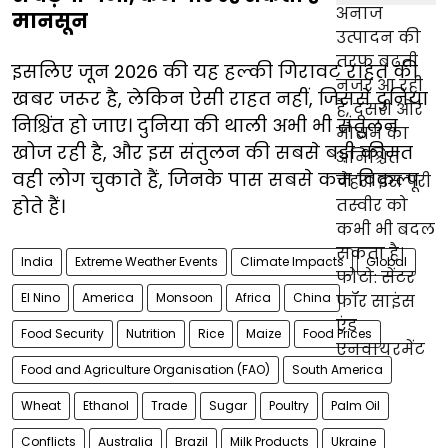
मानसून
इसलिए जून 2026 की यह हल्की गिरावट राहत की
खबर जरूर है, लेकिन ऐसी राहत नहीं, जिससे दुनिया
निश्चिंत हो जाए। दुनिया की थाली अभी भी संतुलन
खोज रही है, और इस संतुलन की सबसे बड़ी कीमत
वही लोग चुकाते हैं, जिनके पास सबसे कम विकल्प
होते हैं।
India
Extreme Weather Events
Climate Impacts
Global
El Nino
America
Monsoon
Africa
China
Food Security
Nutrition
Rice
Maize
Food Prices
Food and Agriculture Organisation (FAO)
South America
Wheat
Ethanol
Trade
Sugar
Poultry
Palm Oil
Conflicts
Australia
Brazil
Milk Products
Ukraine