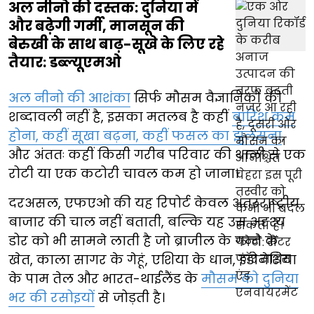
अल नीनो की दस्तक: दुनिया में
और बढ़ेगी गर्मी, मानसून की
बेरुखी के साथ बाढ़-सूखे के लिए रहे
तैयार: डब्ल्यूएमओ
अल नीनो की आशंका
सिर्फ मौसम वैज्ञानिकों की
शब्दावली नहीं है, इसका मतलब है कहीं
बारिश कम
होना, कहीं सूखा बढ़ना, कहीं फसल का झुलसना
,
और अंततः कहीं किसी गरीब परिवार की थाली से एक
रोटी या एक कटोरी चावल कम हो जाना।
दरअसल, एफएओ की यह रिपोर्ट केवल अंतरराष्ट्रीय
बाजार की चाल नहीं बताती, बल्कि यह उस अदृश्य
डोर को भी सामने लाती है जो ब्राजील के गन्ने के
खेत, काला सागर के गेहूं, एशिया के धान, इंडोनेशिया
के पाम तेल और भारत-थाईलैंड के
मौसम को दुनिया
भर की रसोइयों
से जोड़ती है।