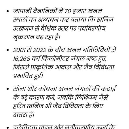
जापानी वैज्ञानिकों ने 70 हजार खनन
स्थलों का अध्ययन कर बताया कि खनिज
उत्खनन से वैश्विक स्तर पर पर्यावरणीय
नुकसान बढ़ रहा है।
2001 से 2022 के बीच खनन गतिविधियों से
16,268 वर्ग किलोमीटर जंगल नष्ट हुए,
जिससे प्राकृतिक आवास और जैव विविधता
प्रभावित हुई।
सोना और कोयला खनन जंगलों की कटाई
के बड़े कारण बने, जबकि लिथियम जैसे
हरित खनिज भी जैव विविधता के लिए
खतरा हैं।
इलेक्ट्रिक वाहन और नवीकरणीय ऊर्जा के