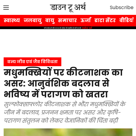
Subscribe
स्वास्थ्य
जलवायु
वायु
समाचार
ऊर्जा
डाटा सेंटर
वीडियो
वन्य जीव एवं जैव विविधता
मधुमक्खियों पर कीटनाशक का
असर: आनुवंशिक बदलाव से
भविष्य में परागण को खतरा
सुल्फोक्साफ्लोर कीटनाशक से भौंरा मधुमक्खियों के
जीन में बदलाव, प्रजनन क्षमता पर असर और कृषि-
परागण संतुलन को लेकर वैज्ञानिकों की चिंता बढ़ी