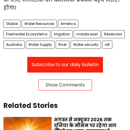
होगा।
Global
Water Resources
America
Freshwater Ecosystems
Irrigation
middle east
Reservoirs
Australia
Water Supply
River
Water security
silt
Subscribe to our daily bulletin
Show Comments
Related Stories
अगस्त से अक्टूबर 2026 तक
दुनिया के मौसम पर रहेगा अल