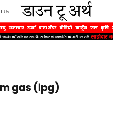
t Us
ायु
समाचार
ऊर्जा
डाटा सेंटर
वीडियो
कार्टून
जल
कृषि
um gas (lpg)