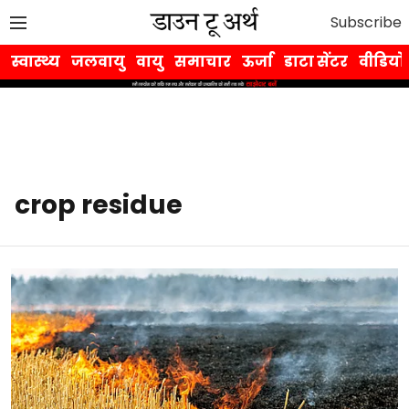
Subscribe
स्वास्थ्य
जलवायु
वायु
समाचार
ऊर्जा
डाटा सेंटर
वीडियो
crop residue