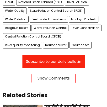
Court
National Green Tribunal (NGT)
River Pollution
Water Quality
State Pollution Control Board (SPCB)
Water Pollution
Freshwater Ecosystems
Madhya Pradesh
Religious Beliefs
Water Pollution Control
River Conservation
Central Pollution Control Board (CPCB)
River quality monitoring
Narmada river
Court cases
Subscribe to our daily bulletin
Show Comments
Related Stories
एनजीटी ने एमसीडी से पूछा