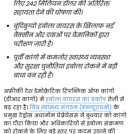
लिए 242 मिलियन डॉलर की अतिरिक्त
सहायता देने की घोषणा की।
बुंदिबुग्यो इबोला वायरस के खिलाफ नई
वैक्सीन और दवाओं पर वैज्ञानिकों द्वारा
परीक्षण जारी है।
पूर्वी कांगो में कमजोर स्वास्थ्य व्यवस्था
और सुरक्षा चुनौतियां इबोला रोकने में बड़ी
बाधा बन रही हैं।
अफ्रीकी देश डेमोक्रेटिक रिपब्लिक ऑफ कांगो
(डीआर कांगो) में
इबोला वायरस का प्रकोप
तेजी से
बढ़ रहा है।
विश्व स्वास्थ्य संगठन (डब्ल्यूएचओ)
के
प्रमुख टेड्रोस अधानोम घेब्रेयेसस ने बुधवार को कांगो
का दौरा किया और अधिकारियों से इबोला संक्रमण
को रोकने के लिए बड़े स्तर पर कदम उठाने की