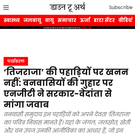
Subscribe
स्वास्थ्य
जलवायु
वायु
समाचार
ऊर्जा
डाटा सेंटर
वीडियो
पर्यावरण
‘तिजराजा’ की पहाड़ियों पर खनन
नहीं: वनवासियों की गुहार पर
एनजीटी ने सरकार-वेदांता से
मांगा जवाब
वनवासी समुदाय इन पहाड़ियों को अपने देवता ‘तिजराजा’
का पवित्र निवास मानते हैं। यहां के जंगल, जलस्रोत, खेती
और वन उपज उनकी आजीविका का आधार हैं, जो इन