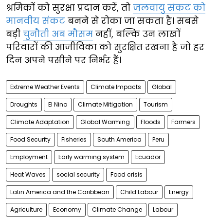
श्रमिकों को सुरक्षा प्रदान करें, तो
जलवायु संकट को
मानवीय संकट
बनने से रोका जा सकता है। सबसे
बड़ी
चुनौती अब मौसम
नहीं, बल्कि उन लाखों
परिवारों की आजीविका को सुरक्षित रखना है जो हर
दिन अपने पसीने पर निर्भर हैं।
Extreme Weather Events
Climate Impacts
Global
Droughts
El Nino
Climate Mitigation
Tourism
Climate Adaptation
Global Warming
Floods
Farmers
Food Security
Fisheries
South America
Peru
Employment
Early warming system
Ecuador
Heat Waves
social security
Food crisis
Latin America and the Caribbean
Child Labour
Energy
Agriculture
Economy
Climate Change
Labour