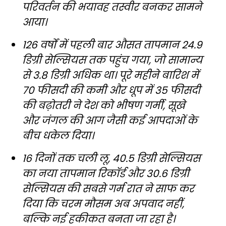
परिवर्तन की भयावह तस्वीर बनकर सामने
आया।
126 वर्षों में पहली बार औसत तापमान 24.9
डिग्री सेल्सियस तक पहुंच गया, जो सामान्य
से 3.8 डिग्री अधिक था। पूरे महीने बारिश में
70 फीसदी की कमी और धूप में 35 फीसदी
की बढ़ोतरी ने देश को भीषण गर्मी, सूखे
और जंगल की आग जैसी कई आपदाओं के
बीच धकेल दिया।
16 दिनों तक चली लू, 40.5 डिग्री सेल्सियस
का नया तापमान रिकॉर्ड और 30.6 डिग्री
सेल्सियस की सबसे गर्म रात ने साफ कर
दिया कि चरम मौसम अब अपवाद नहीं,
बल्कि नई हकीकत बनता जा रहा है।