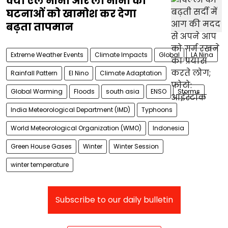
क्या एल नीनो और ला नीना की
घटनाओं को खामोश कर देगा
बढ़ता तापमान
Extreme Weather Events
Climate Impacts
Global
LA Nina
Rainfall Pattern
El Nino
Climate Adaptation
Global Warming
Floods
south asia
ENSO
Storms
India Meteorological Department (IMD)
Typhoons
World Meteorological Organization (WMO)
Indonesia
Green House Gases
Winter
Winter Session
winter temperature
Subscribe to our daily bulletin