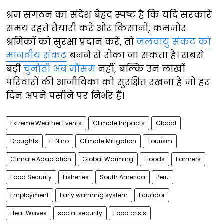
श्रम संगठन का संदेश बेहद स्पष्ट है कि यदि सरकारें
समय रहते तैयारी करें और किसानों, कमजोर
श्रमिकों को सुरक्षा प्रदान करें, तो
जलवायु संकट को
मानवीय संकट
बनने से रोका जा सकता है। सबसे
बड़ी
चुनौती अब मौसम
नहीं, बल्कि उन लाखों
परिवारों की आजीविका को सुरक्षित रखना है जो हर
दिन अपने पसीने पर निर्भर हैं।
Extreme Weather Events
Climate Impacts
Global
Droughts
El Nino
Climate Mitigation
Tourism
Climate Adaptation
Global Warming
Floods
Farmers
Food Security
Fisheries
South America
Peru
Employment
Early warming system
Ecuador
Heat Waves
social security
Food crisis