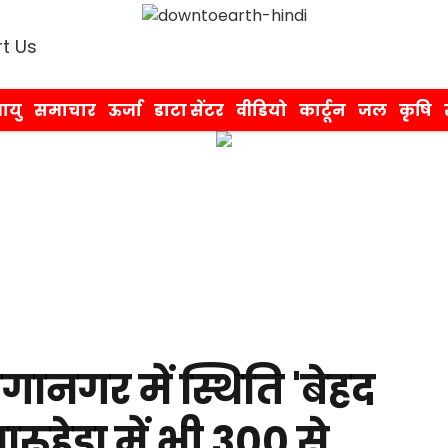
t Us
ायु
समाचार
ऊर्जा
डाटा सेंटर
वीडियो
कार्टून
जल
कृषि
गानगर में स्थिति 'बेहद
ूहेड़ा में भी 300 से