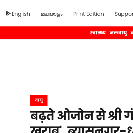
English
മലയാളം
Print Edition
Suppor
स्वास्थ्य
जलवायु
व
वायु
बढ़ते ओजोन से श्री गं
खराब', ब्यासनगर-धार