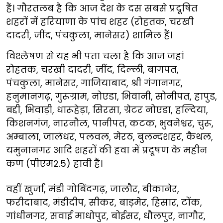
हैं। गौरतलब है कि आज देश के दस सबसे प्रदूषित
शहरों में हरियाणा के पांच शहर (रोहतक, चरखी
दादरी, जींद, पंचकुला, मानेसर) शामिल हैं।
विश्लेषण से यह भी पता चला है कि आज जहां
रोहतक, चरखी दादरी, जींद, दिल्ली, बागपत,
पंचकुला, मानेसर, गाजियाबाद, श्री गंगानगर,
हनुमानगढ़, गुरूग्राम, नोएडा, भिवानी, सोनीपत, हापुड,
बद्दी, भिवाड़ी, धारूहेड़ा, सिरसा, ग्रेटर नोएडा, हल्दिया,
किशनगंज, नारनौल, पानीपत, कटक, भुवनेश्वर, चुरू,
अम्बाला, जालंधर, पलवल, मेरठ, बुलन्दशहर, कैथल,
यमुनानगर आदि शहरों की हवा में प्रदूषण के महीन
कण (पीएम2.5) हावी हैं।
वहीं खुर्जा, मंडी गोबिंदगढ़, जालौर, बीकानेर,
फरीदाबाद, मंडीदीप, सीकर, बाड़मेर, हिसार, टोंक,
गांधीनगर, सवाई माधोपुर, बोईसर, धौलपुर, नागौर,