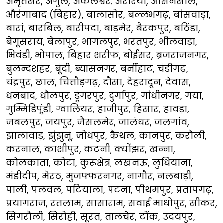
अमृतसर, अंगुल, अंकलेश्वर, अररिया, आसनसोल,
औरंगाबाद (बिहार), बालासोर, बल्लभगढ़, बांसवाड़ा,
बारां, बारबिल, बारीपदा, बाड़मेर, बैरकपुर, बठिंडा,
बेगूसराय, बेलापुर, भागलपुर, भरतपुर, भीलवाड़ा,
भिवंडी, भोपाल, बिहार शरीफ, बोईसर, ब्रजराजनगर,
बुलन्दशहर, बूंदी, ब्यासनगर, बर्नीहाट, चंडीगढ़,
चंद्रपुर, छाल, चित्तौड़गढ़, दौसा, देहरादून, देवास,
धनबाद, धौलपुर, डूंगरपुर, दुर्गापुर, गांधीनगर, गया,
गुम्मिडिपूंडी, ग्वालियर, हाजीपुर, हिसार, हावड़ा,
जबलपुर, जयपुर, जैसलमेर, जालंधर, जलगांव,
झालावाड़, झुंझुनूं, जोधपुर, कैथल, कानपुर, करौली,
करनाल, काशीपुर, कटनी, क्योंझर, खन्ना,
कोलकाता, कोटा, कुरूक्षेत्र, लखनऊ, लुधियाना,
मंडीदीप, मेरठ, मुजफ्फरनगर, नागौर, नलबाड़ी,
पाली, पलवल, पटियाला, पटना, पीथमपुर, प्रतापगढ़,
प्रयागराज, रतलाम, सासाराम, सवाई माधोपुर, सीकर,
सिंगरौली, सिरोही, सूरत, तालचेर, टोंक, उदयपुर,