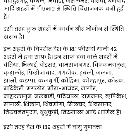
बहादुरगढ़, कैथल, भिवाड़ी, जैसलमेर, वातवा, धनबाद
आदि शहरों में पीएम10 से स्थिति चिंताजनक बनी हुई
है।
इसी तरह कुछ शहरों में कार्बन और ओजोन से स्थिति
खराब है।
इन शहरों के विपरीत देश के 18.1 फीसदी यानी 42
शहरों में हवा साफ है। इन साफ हवा वाले शहरों में
बेतिया, भिलाई, बोइसर, चामराजनगर, चिक्कमगलुरु,
कुड्डालोर, फिरोजाबाद, गंगटोक, हुबली, जलना,
झांसी, कडप्पा, कलबुर्गी, कोहिमा, कोल्हापुर, कोरबा,
मदिकेरी, मंगलौर, मीरा-भायंदर, नागौर,
नाहरलागुन, नलबाड़ी, पटियाला, रामनगर, ऋषिकेश,
सांगली, शिलांग, शिवमोगा, सिलचर, शिवसागर,
तिरुवनंतपुरम, थूथुकुडी, तिरुमाला आदि शामिल हैं।
इसी तरह देश के 139 शहरों में वायु गुणवत्ता