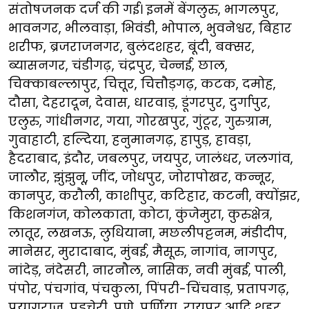
संतोषजनक दर्ज की गई। इनमें बेंगलुरु, भागलपुर,
भावनगर, भीलवाड़ा, भिवंडी, भोपाल, भुवनेश्वर, बिहार
शरीफ, ब्रजराजनगर, बुलंदशहर, बूंदी, बक्सर,
ब्यासनगर, चंडीगढ़, चंद्रपुर, चेन्नई, छाल,
चिक्काबल्लापुर, चित्तूर, चित्तौड़गढ़, कटक, दमोह,
दौसा, देहरादून, देवास, धारवाड़, डूंगरपुर, दुर्गापुर,
एलुरु, गांधीनगर, गया, गोरखपुर, गुंटूर, गुरुग्राम,
गुवाहाटी, हल्दिया, हनुमानगढ़, हापुड़, हावड़ा,
हैदराबाद, इंदौर, जबलपुर, जयपुर, जालंधर, जलगांव,
जालौर, झुंझुनू, जींद, जोधपुर, जोरापोखर, कन्नूर,
कानपुर, करौली, काशीपुर, कटिहार, कटनी, क्योंझर,
किशनगंज, कोलकाता, कोटा, कुंजेमुरा, कुरुक्षेत्र,
लातूर, लखनऊ, लुधियाना, मछलीपट्टनम, मंडीदीप,
मानेसर, मुरादाबाद, मुंबई, मैसूरु, नागांव, नागपुर,
नांदेड़, नंदेसरी, नारनौल, नासिक, नवी मुंबई, पाली,
पंपोर, पंचगांव, पंचकुला, पिंपरी-चिंचवाड़, प्रतापगढ़,
प्रयागराज, पुडुचेरी, पुणे, पूर्णिया, रायपुर आदि शहर