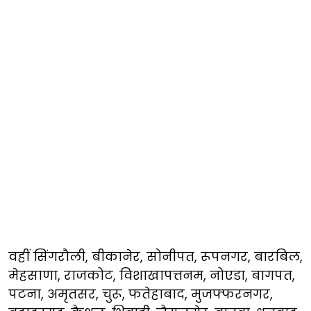
वहीं सिंगरौली, बीकानेर, सोनीपत, रूपनगर, बारबिल,
मेहसाणा, राजकोट, विशाखापत्तनम, नोएडा, बागपत,
पटना, अमृतसर, चुरू, फतेहाबाद, मुजफ्फरनगर,