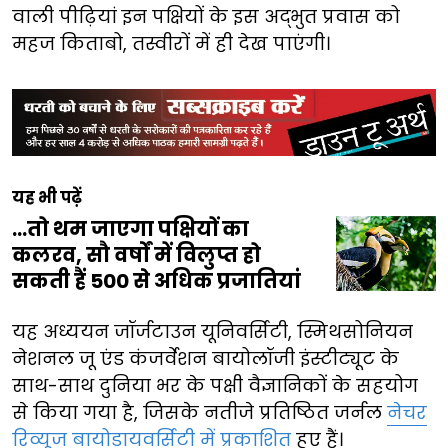
वाली पीढ़ियां इन पक्षियों के इस अद्भुत प्रवास को
महज किताबो, तस्वीरों में ही देख पाएंगी।
यह भी पढ़ें
...तो थम जाएगा पक्षियों का
कलरव, सौ वर्षों में विलुप्त हो
सकती हैं 500 से अधिक प्रजातियां
यह अध्ययन जॉर्जटाउन यूनिवर्सिटी, स्मिथसोनियन
नेशनल जू एंड कंजर्वेशन बायोलॉजी इंस्टीट्यूट के
साथ-साथ दुनिया भर के पक्षी वैज्ञानिकों के सहयोग
से किया गया है, जिसके नतीजे प्रतिष्ठित जर्नल
नेचर
रिव्यूज बायोडायवर्सिटी में प्रकाशित
हुए हैं।