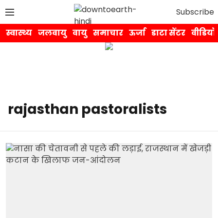
Subscribe
स्वास्थ्य
जलवायु
वायु
समाचार
ऊर्जा
डाटा सेंटर
वीडियो
rajasthan pastoralists